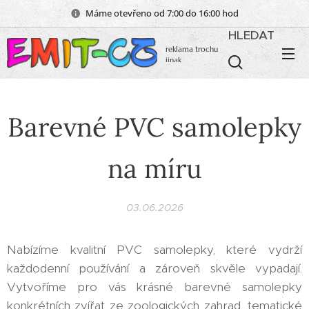
Máme otevřeno od 7:00 do 16:00 hod
HLEDAT
reklama trochu
jinak
Barevné PVC samolepky
na míru
03.06.2026
Nabízíme kvalitní PVC samolepky, které vydrží
každodenní používání a zároveň skvěle vypadají.
Vytvoříme pro vás krásné barevné samolepky
konkrétních zvířat ze zoologických zahrad, tematické