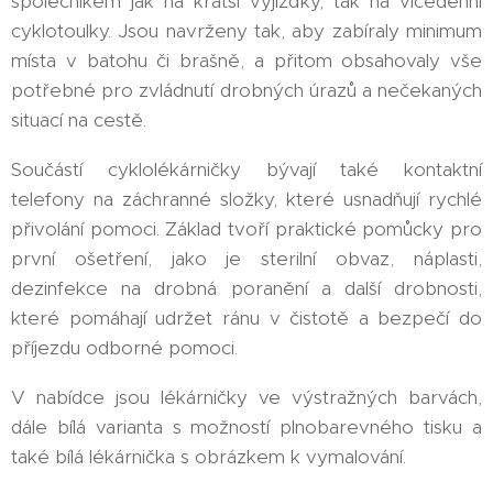
společníkem jak na kratší vyjížďky, tak na vícedenní
cyklotoulky. Jsou navrženy tak, aby zabíraly minimum
místa v batohu či brašně, a přitom obsahovaly vše
potřebné pro zvládnutí drobných úrazů a nečekaných
situací na cestě.
Součástí cyklolékárničky bývají také kontaktní
telefony na záchranné složky, které usnadňují rychlé
přivolání pomoci. Základ tvoří praktické pomůcky pro
první ošetření, jako je sterilní obvaz, náplasti,
dezinfekce na drobná poranění a další drobnosti,
které pomáhají udržet ránu v čistotě a bezpečí do
příjezdu odborné pomoci.
V nabídce jsou lékárničky ve výstražných barvách,
dále bílá varianta s možností plnobarevného tisku a
také bílá lékárnička s obrázkem k vymalování.