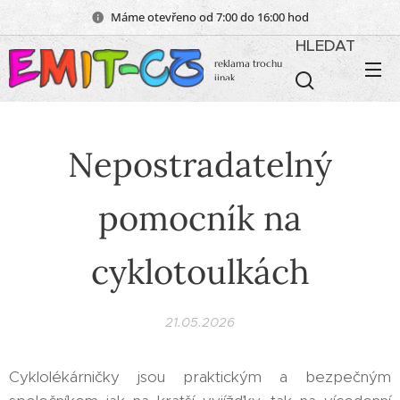
Máme otevřeno od 7:00 do 16:00 hod
HLEDAT
reklama trochu
jinak
Nepostradatelný
pomocník na
cyklotoulkách
21.05.2026
Cyklolékárničky jsou praktickým a bezpečným