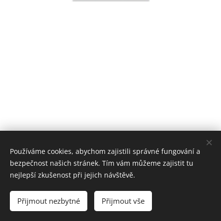
EMIT-CZ sociální podnik, s. r. o.
Používáme cookies, abychom zajistili správné fungování a
bezpečnost našich stránek. Tím vám můžeme zajistit tu
Vytvořeno službou
Webnode
Cookies
nejlepší zkušenost při jejich návštěvě.
Jazyky
Přijmout nezbytné
Přijmout vše
Čeština
Magyar
English