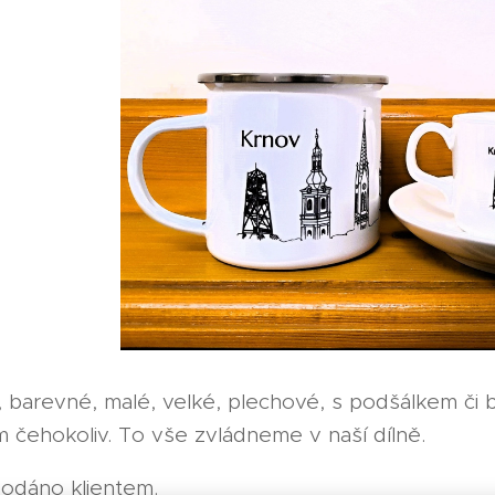
é, barevné, malé, velké, plechové, s podšálkem či 
 čehokoliv. To vše zvládneme v naší dílně.
odáno klientem.