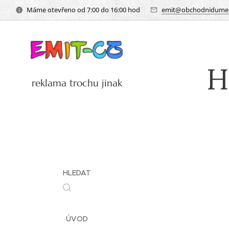
Máme otevřeno od 7:00 do 16:00 hod
emit@obchodnidumem
H
reklama trochu jinak
HLEDAT
ÚVOD