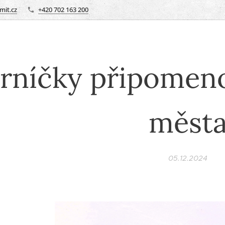
it.cz
+420 702 163 200
rníčky připomen
měst
05.12.2024