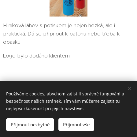
Hliníková láhev s potiskem je nejen hezká, ale i
praktická. Dá se připnout k batohu nebo třeba k
opasku👍
Logo bylo dodáno klientem.
EMIT-CZ sociální podnik, s. r. o.
Používáme cookies, abychom zajistili správné fungování a
bezpečnost našich stránek. Tím vám můžeme zajistit tu
Vytvořeno službou
Webnode
Cookies
nejlepší zkušenost při jejich návštěvě.
Jazyky
Přijmout nezbytné
Přijmout vše
Čeština
Magyar
English