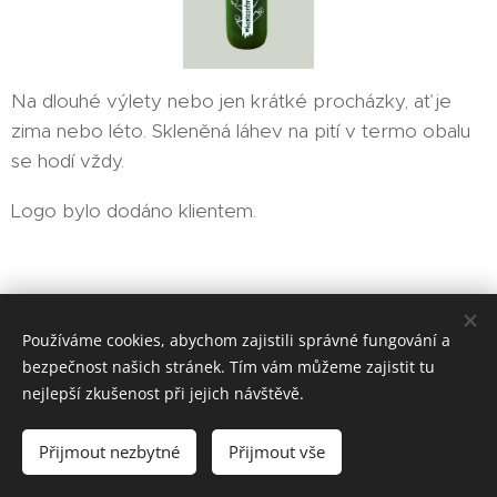
Na dlouhé výlety nebo jen krátké procházky, ať je
zima nebo léto. Skleněná láhev na pití v termo obalu
se hodí vždy.
Logo bylo dodáno klientem.
EMIT-CZ sociální podnik, s. r. o.
Používáme cookies, abychom zajistili správné fungování a
bezpečnost našich stránek. Tím vám můžeme zajistit tu
Vytvořeno službou
Webnode
Cookies
nejlepší zkušenost při jejich návštěvě.
Jazyky
Přijmout nezbytné
Přijmout vše
Čeština
Magyar
English