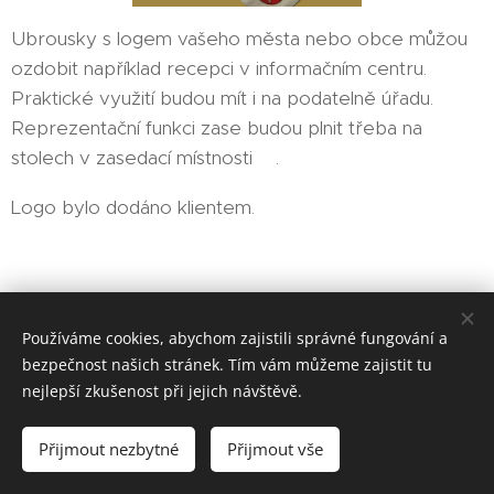
Ubrousky s logem vašeho města nebo obce můžou
ozdobit například recepci v informačním centru.
Praktické využití budou mít i na podatelně úřadu.
Reprezentační funkci zase budou plnit třeba na
stolech v zasedací místnosti🏨.
Logo bylo dodáno klientem.
EMIT-CZ sociální podnik, s. r. o.
Používáme cookies, abychom zajistili správné fungování a
bezpečnost našich stránek. Tím vám můžeme zajistit tu
Vytvořeno službou
Webnode
Cookies
nejlepší zkušenost při jejich návštěvě.
Jazyky
Přijmout nezbytné
Přijmout vše
Čeština
Magyar
English