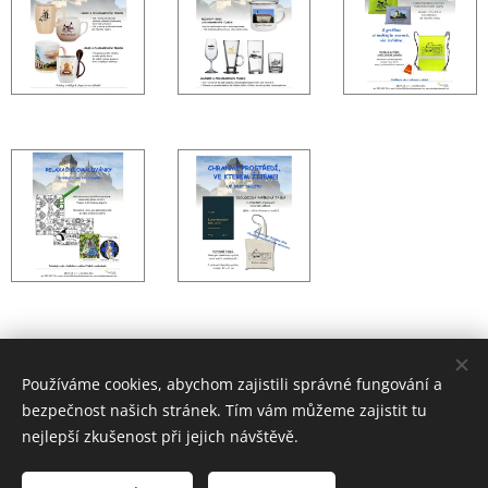
EMIT-CZ sociální podnik, s. r. o.
Používáme cookies, abychom zajistili správné fungování a
bezpečnost našich stránek. Tím vám můžeme zajistit tu
Vytvořeno službou
Webnode
Cookies
nejlepší zkušenost při jejich návštěvě.
Jazyky