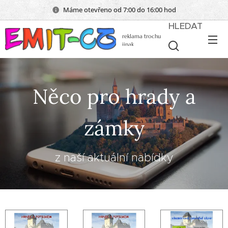
Máme otevřeno od 7:00 do 16:00 hod
HLEDAT
reklama trochu
jinak
Něco pro hrady a
zámky
z naší aktuální nabídky