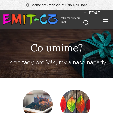
Máme otevřeno od 7:00 do 16:00 hod
HLEDAT
reklama trochu
jinak
Co umíme?
Jsme tady pro Vás, my a naše nápady