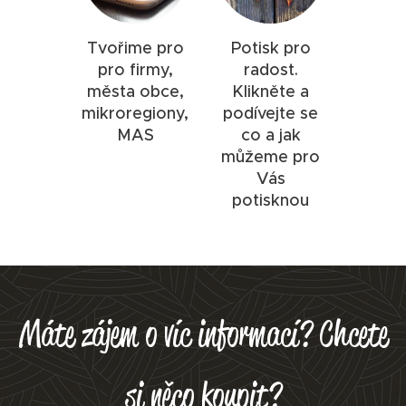
Tvořime pro
Potisk pro
pro firmy,
radost.
města obce,
Klikněte a
mikroregiony,
podívejte se
MAS
co a jak
můžeme pro
Vás
potisknou
Máte zájem o víc informací? Chcete
si něco koupit?