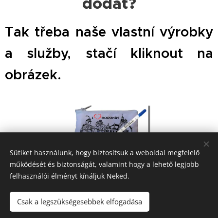
dodat?
Tak třeba naše vlastní výrobky
a služby, stačí kliknout na
obrázek.
Sütiket használunk, hogy biztosítsuk a weboldal megfelelő
működését és biztonságát, valamint hogy a lehető legjobb
felhasználói élményt kínáljuk Neked.
Csak a legszükségesebbek elfogadása
A nebo zboží od prověřených