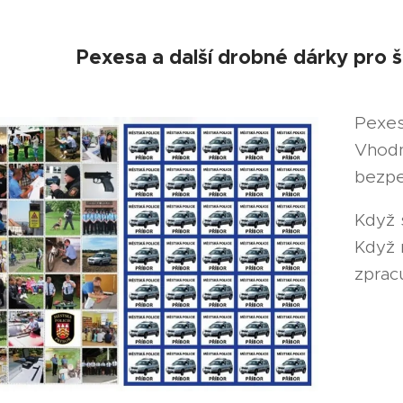
Pexesa a další drobné dárky pro š
Pexes
Vhodn
bezpe
Když s
Když 
zpracu