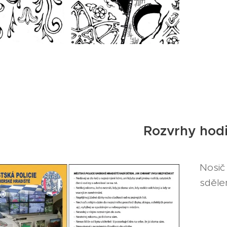
Rozvrhy hod
Nosič 
sdělen