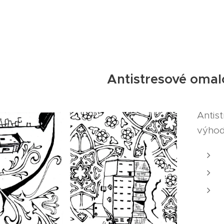
Antistresové oma
Antis
výho