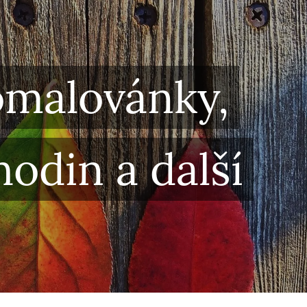
omalovánky,
odin a další