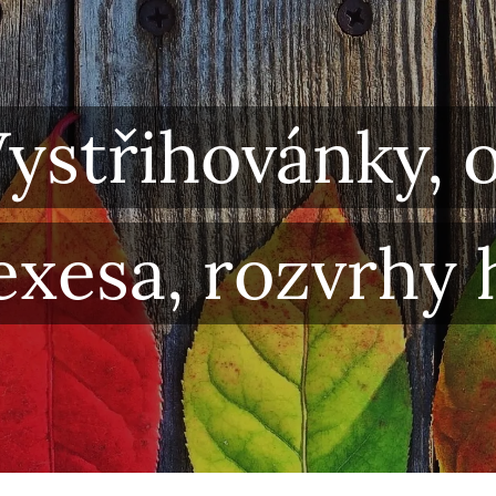
ystřihovánky, 
exesa, rozvrhy h