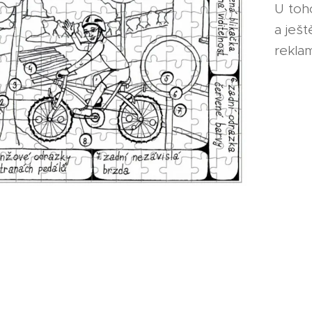
U toh
a ješt
reklam