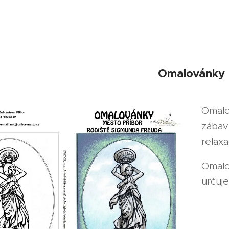
Omalovánky
Omalo
zábav
relaxa
Omalo
určuje