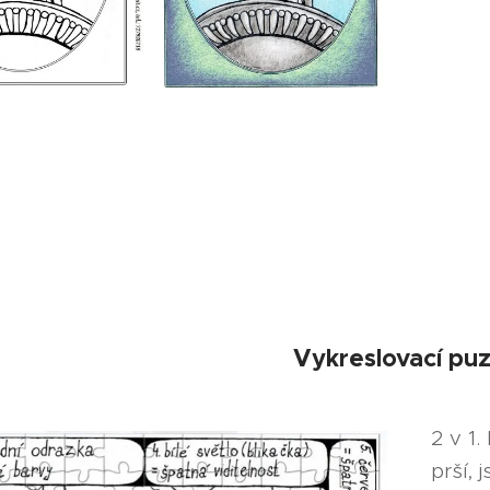
Vykreslovací puz
2 v 1
prší, 