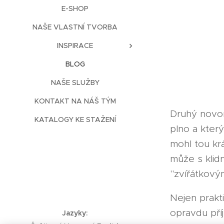
E-SHOP
NAŠE VLASTNÍ TVORBA
INSPIRACE
BLOG
NAŠE SLUŽBY
KONTAKT NA NÁŠ TÝM
Druhý novor
KATALOGY KE STAŽENÍ
plno a kter
mohl tou kr
může s klid
"zvířátkový
Nejen prakti
opravdu pří
Jazyky