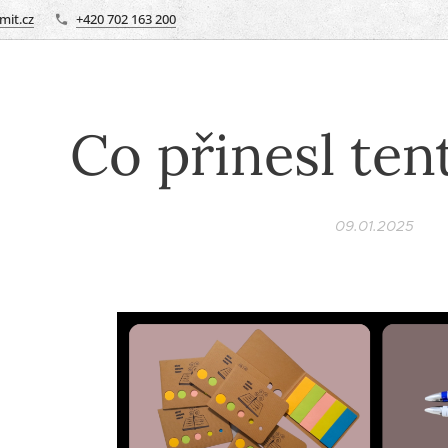
it.cz
+420 702 163 200
Co přinesl ten
09.01.2025