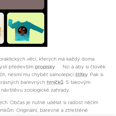
 praktických věcí, kterých má každý doma
myslí především
propisky
😁 No a aby si člověk
čit, nesmí mu chybět samolepicí
štítky
. Pak si
z krásných barevných
hrníčků
. S takovým
a návštěvu zoologické zahrady.
tech. Občas je nutné udělat si radost něčím
kům. Originální, barevné a ztřeštěné