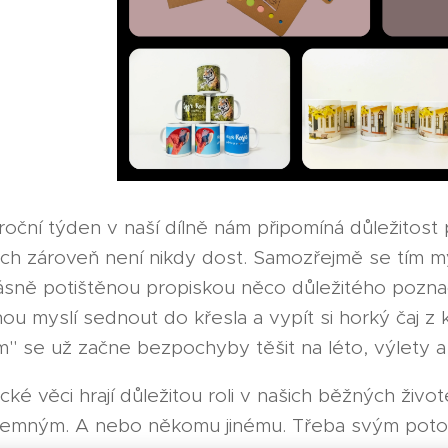
oční týden v naší dílně nám připomíná důležitost
ých zároveň není nikdy dost. Samozřejmě se tím 
ásně potištěnou propiskou něco důležitého pozna
nou myslí sednout do křesla a vypít si horký čaj 
m" se už začne bezpochyby těšit na léto, výlety 
cké věci hrají důležitou roli v našich běžných živo
jemným. A nebo někomu jinému. Třeba svým potom