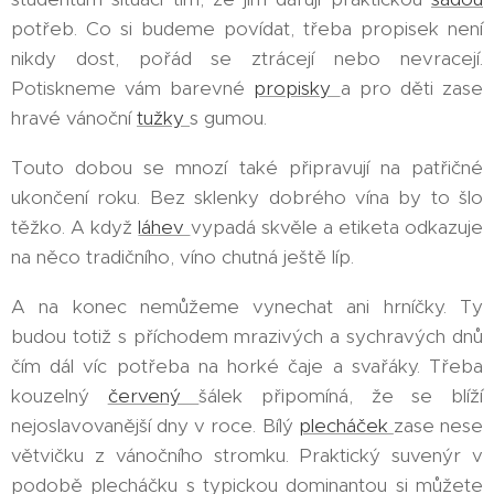
potřeb. Co si budeme povídat, třeba propisek není
nikdy dost, pořád se ztrácejí nebo nevracejí.
Potiskneme vám barevné
propisky
a pro děti zase
hravé vánoční
tužky
s gumou.
Touto dobou se mnozí také připravují na patřičné
ukončení roku. Bez sklenky dobrého vína by to šlo
těžko. A když
láhev
vypadá skvěle a etiketa odkazuje
na něco tradičního, víno chutná ještě líp.
A na konec nemůžeme vynechat ani hrníčky. Ty
budou totiž s příchodem mrazivých a sychravých dnů
čím dál víc potřeba na horké čaje a svařáky. Třeba
kouzelný
červený
šálek připomíná, že se blíží
nejoslavovanější dny v roce. Bílý
plecháček
zase nese
větvičku z vánočního stromku. Praktický suvenýr v
podobě plecháčku s typickou dominantou si můžete