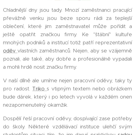
Chladnější dny jsou tady. Mnozí zaměstnanci pracující
převážně venku jsou beze sporu rádi za teplejší
oblečení, které jim zaměstnavatel může pořídit a
ještě opatřit značkou firmy. Ke "štábní" kultuře
mnohých podniků a institucí totiž patří reprezentativní
oděv
vlastních zaměstnanců. Nejen, aby se vzájemně
poznali, ale také, aby dobře a profesionálně vypadali
a mohli hrdě nosit značku firmy.
V naší dílně ale umíme nejen pracovní oděvy, taky ty
pro radost.
Triko
s vtipným textem nebo obrázkem
bude dárek, který i po letech vyvolá v každém onen
nezapomenutelný okamžik.
Dospělí řeší pracovní oděvy, dospívající zase potřeby
do školy. Některé vzdělávací instituce ulehčí svým
studentům situaci tím, že jim darují praktickou
sadou