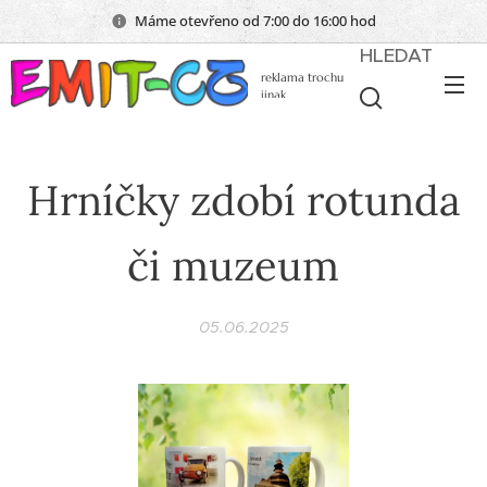
Máme otevřeno od 7:00 do 16:00 hod
HLEDAT
reklama trochu
jinak
Hrníčky zdobí rotunda
či muzeum
05.06.2025