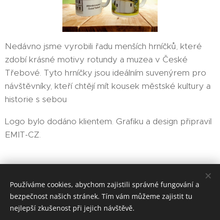
Nedávno jsme vyrobili řadu menších hrníčků, které
zdobí krásné motivy rotundy a muzea v České
Třebové. Tyto hrníčky jsou ideálním suvenýrem pro
návštěvníky, kteří chtějí mít kousek městské kultury a
historie s sebou😊
Logo bylo dodáno klientem. Grafiku a design připravil
EMIT-CZ.
EMIT-CZ sociální podnik, s. r. o.
Používáme cookies, abychom zajistili správné fungování a
bezpečnost našich stránek. Tím vám můžeme zajistit tu
Vytvořeno službou
Webnode
Cookies
nejlepší zkušenost při jejich návštěvě.