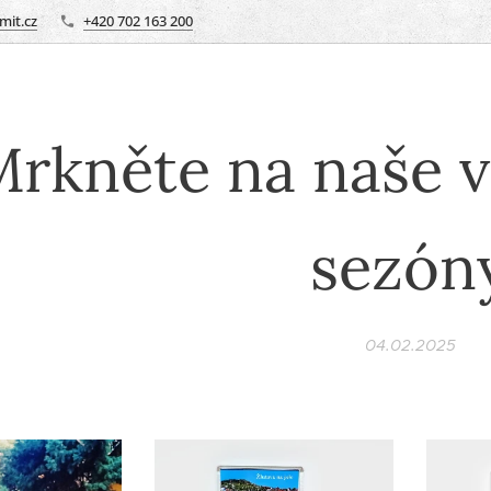
it.cz
+420 702 163 200
rkněte na naše v
sezón
04.02.2025