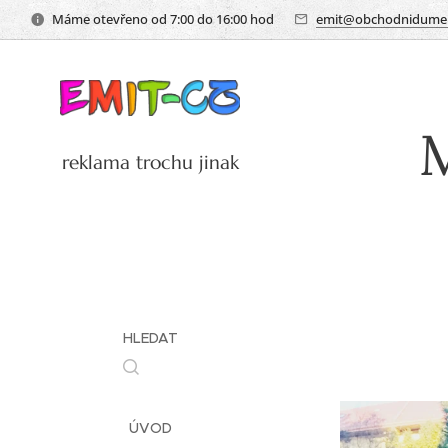
Máme otevřeno od 7:00 do 16:00 hod
emit@obchodnidumem
M
reklama trochu jinak
HLEDAT
ÚVOD