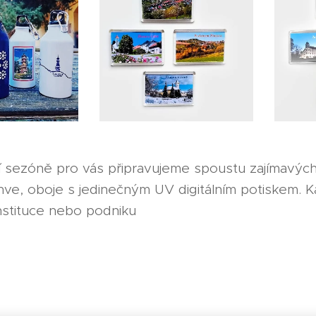
cí sezóně pro vás připravujeme spoustu zajímavýc
hve, oboje s jedinečným UV digitálním potiskem.
instituce nebo podniku👍