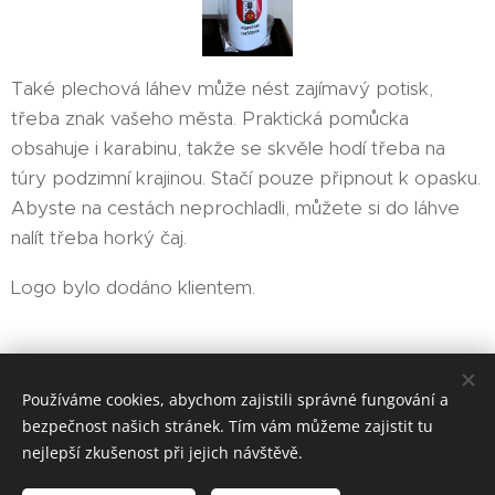
Také plechová láhev může nést zajímavý potisk,
třeba znak vašeho města. Praktická pomůcka
obsahuje i karabinu, takže se skvěle hodí třeba na
túry podzimní krajinou. Stačí pouze připnout k opasku.
Abyste na cestách neprochladli, můžete si do láhve
nalít třeba horký čaj.
Logo bylo dodáno klientem.
EMIT-CZ sociální podnik, s. r. o.
Používáme cookies, abychom zajistili správné fungování a
bezpečnost našich stránek. Tím vám můžeme zajistit tu
Vytvořeno službou
Webnode
Cookies
nejlepší zkušenost při jejich návštěvě.
Jazyky