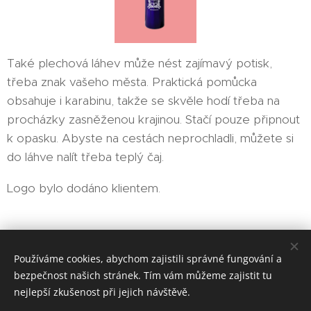
Také plechová láhev může nést zajímavý potisk,
třeba znak vašeho města. Praktická pomůcka
obsahuje i karabinu, takže se skvěle hodí třeba na
procházky zasněženou krajinou. Stačí pouze připnout
k opasku. Abyste na cestách neprochladli, můžete si
do láhve nalít třeba teplý čaj.
Logo bylo dodáno klientem.
EMIT-CZ sociální podnik, s. r. o.
Používáme cookies, abychom zajistili správné fungování a
bezpečnost našich stránek. Tím vám můžeme zajistit tu
Vytvořeno službou
Webnode
Cookies
nejlepší zkušenost při jejich návštěvě.