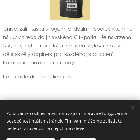
Univerzální taška s logem je ideálním společníkem na
nákupy třeba do jihlavského Cityparku. Je navržena
tak, aby byla praktická a zároveň stylová, což z ní
dělá skvělý doplněk pro každého, kdo ocení
kombinaci funkčnosti a módy.
Logo bylo dodáno klientem.
EMIT-CZ sociální podnik, s. r. o.
Používáme cookies, abychom zajistili správné fungování a
bezpečnost našich stránek. Tím vám můžeme zajistit tu
Vytvořeno službou
Webnode
Cookies
nejlepší zkušenost při jejich návštěvě.
Jazyky