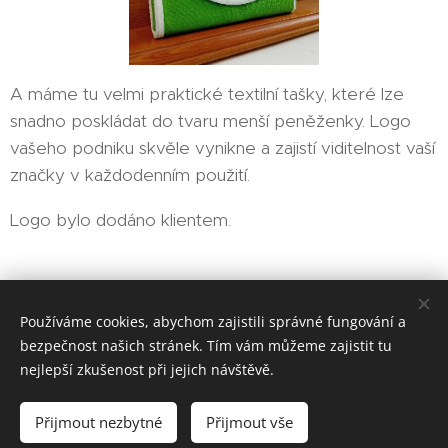
A máme tu velmi praktické textilní tašky, které lze
snadno poskládat do tvaru menší peněženky. Logo
vašeho podniku skvěle vynikne a zajistí viditelnost vaší
značky v každodenním použití.
Logo bylo dodáno klientem.
EMIT-CZ sociální podnik, s. r. o.
Používáme cookies, abychom zajistili správné fungování a
bezpečnost našich stránek. Tím vám můžeme zajistit tu
Vytvořeno službou
Webnode
Cookies
nejlepší zkušenost při jejich návštěvě.
Jazyky
Přijmout nezbytné
Přijmout vše
Čeština
Magyar
English