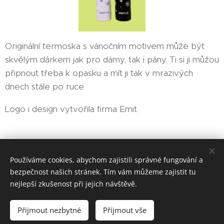
Originální termoska s vánočním motivem může být
skvělým dárkem jak pro dámy, tak i pány. Ti si ji můžou
připnout třeba k opasku a mít ji tak v mrazivých
dnech stále po ruce.
Logo i design vytvořila firma Emit.
EMIT-CZ sociální podnik, s. r. o.
Používáme cookies, abychom zajistili správné fungování a
bezpečnost našich stránek. Tím vám můžeme zajistit tu
Vytvořeno službou
Webnode
Cookies
nejlepší zkušenost při jejich návštěvě.
Jazyky
Přijmout nezbytné
Přijmout vše
Čeština
Magyar
English