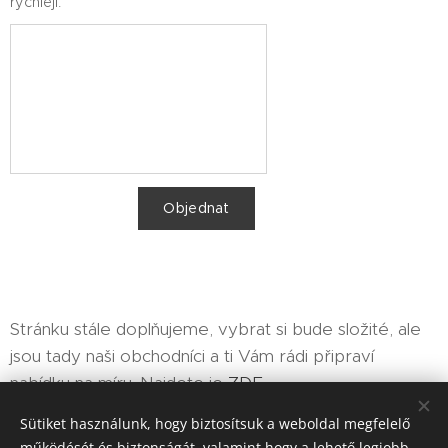
rychleji.
Objednat
Stránku stále doplňujeme, vybrat si bude složité, ale
jsou tady naši obchodníci a ti Vám rádi připraví
nabídku na míru. Najdete je
ZDE
Sütiket használunk, hogy biztosítsuk a weboldal megfelelő
működését és biztonságát, valamint hogy a lehető legjobb