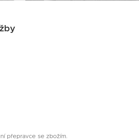
užby
oní přepravce se zbožím.