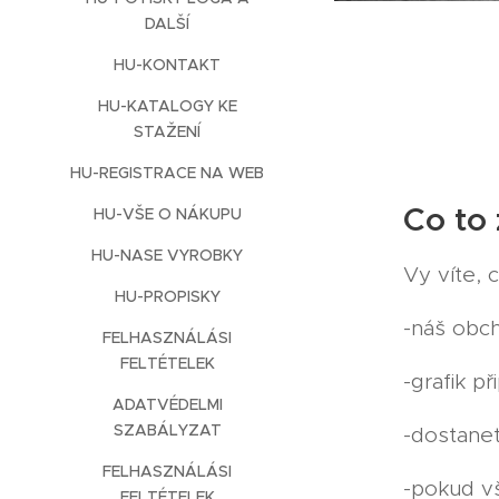
DALŠÍ
HU-KONTAKT
HU-KATALOGY KE
STAŽENÍ
HU-REGISTRACE NA WEB
Co to
HU-VŠE O NÁKUPU
HU-NASE VYROBKY
Vy víte, 
HU-PROPISKY
-náš obch
FELHASZNÁLÁSI
FELTÉTELEK
-grafik př
ADATVÉDELMI
SZABÁLYZAT
-dostane
FELHASZNÁLÁSI
-pokud vš
FELTÉTELEK