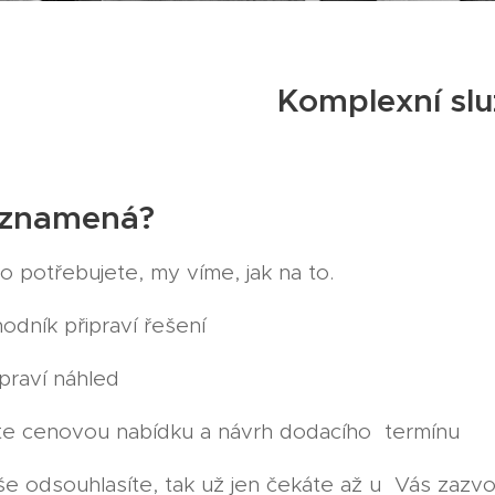
Komplexní sl
 znamená?
co potřebujete, my víme, jak na to.
odník připraví řešení
ipraví náhled
te cenovou nabídku a návrh dodacího termínu
e odsouhlasíte, tak už jen čekáte až u Vás zazv