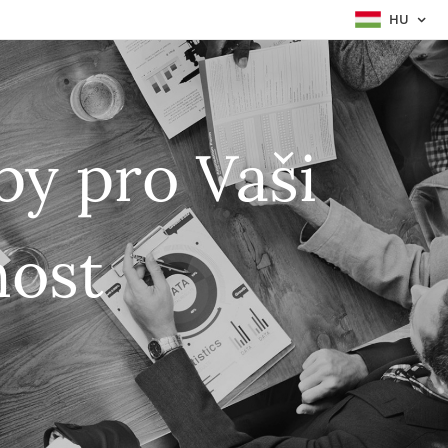
HU
by pro Vaši
nost